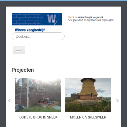
Zoeken...
Home
Projecten
Projecten
Reinigen
Uithakken
Voegwerk
Steenreparatie
OUDSTE BRUG IN SNEEK
MOLEN GARRELSWEER
HER
IN
Stralen