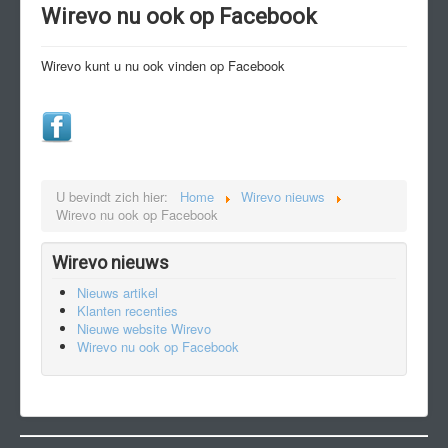
Wirevo nu ook op Facebook
Impregneren
Muurankers
Wirevo kunt u nu ook vinden op Facebook
Restauratie
Contact
Foto impressie
U bevindt zich hier:
Home
Wirevo nieuws
Wirevo nu ook op Facebook
Wirevo nieuws
Nieuws artikel
Klanten recenties
Nieuwe website Wirevo
Wirevo nu ook op Facebook