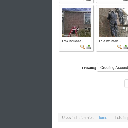
Foto impressie ...
Foto impressie ...
Ordering
U bevindt zich hier:
Home
Foto im