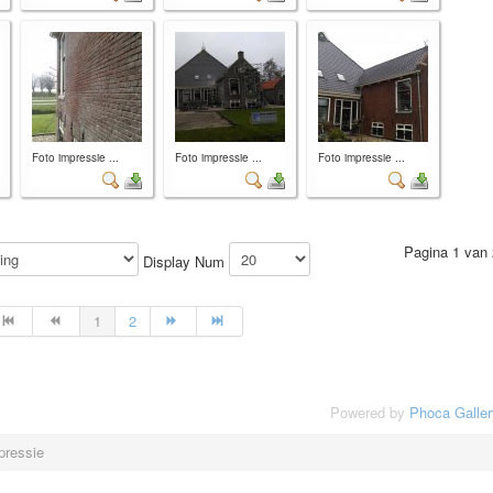
Foto impressie ...
Foto impressie ...
Foto impressie ...
Pagina 1 van 
Display Num
1
2
Powered by
Phoca Galler
pressie